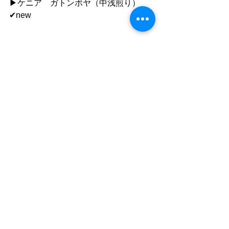
▶︎ケニア　ガトンボヤ（中浅煎り）
✔︎new
●ご利用について
”静かな落ち着いた雰囲気の中で自分の
時間を楽しむ"
「 おひとり様カフェ 」です。
同時におふたりまでご入店いただけま
すが、
ひとりで過ごす時間を楽しむ場所なの
で
店内ではおひとりずつお席をご案内し
ています。
原則お子様のご利用はご遠慮いただき
ます。
ご入店いただけるのは同時に2名様まで