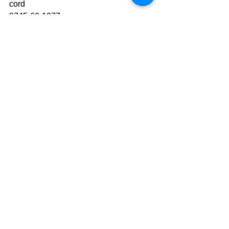
cord
0745-60-1077
https://www.cafe-cord.com
Facebook　「cord」で検索
instagram 「cafe_cord」
●”静かで落ち着いた雰囲気の中で自分
の時間を楽しむ
"おひとり様カフェ"のスタイルです。
初めてや久しぶりにご来店いただくお
客様には
ご来店前にホームページの「ご利用に
ついて」を
ご確認いただくようお願いいたしま
す。
2名でご来店のお客様には入店前に
ご説明、ご確認を行わせていただいて