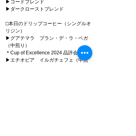
▶︎コードブレンド
▶︎ダークローストブレンド
□本日のドリップコーヒー（シングルオ
リジン）
▶︎グアテマラ　プラン・デ・ラ・ベガ
（中煎り）
＊Cup of Excellence 2024 品評会２位
▶︎エチオピア　イルガチェフェ（中煎
り）
●ご利用について
”静かな落ち着いた雰囲気の中で自分の
時間を楽しむ"
「 おひとり様カフェ 」です
同時におふたりまでご入店いただけま
すが、