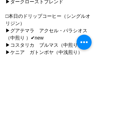
▶︎ダークローストブレンド
□本日のドリップコーヒー（シングルオ
リジン）
▶︎グアテマラ　アクセル・パラシオス
（中煎り ）✔︎new
▶︎コスタリカ　ブルマス（中煎り）
▶︎ケニア　ガトンボヤ（中浅煎り）
●ご利用について
”静かな落ち着いた雰囲気の中で自分の
時間を楽しむ"
「 おひとり様カフェ 」です。
同時におふたりまでご入店いただけま
すが、
ひとりで過ごす時間を楽しむ場所なの
で