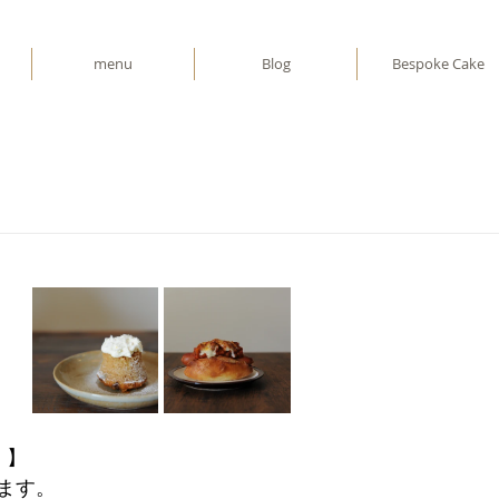
menu
Blog
Bespoke Cake
 】
ます。