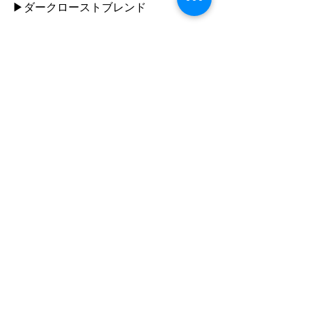
▶︎ダークローストブレンド
□本日のドリップコーヒー（シングルオ
リジン）
▶︎グアテマラ　アグアカトネス✔︎new
（豆の販売あります）
▶︎コスタリカ　ガジェホン
●ご利用について
”静かな落ち着いた雰囲気の中で自分の
時間を楽しむ"
「 おひとり様カフェ 」です。
同時におふたりまでご入店いただけま
すが、
ひとりで過ごす時間を楽しむ場所なの
で
店内ではおひとりずつお席をご案内し