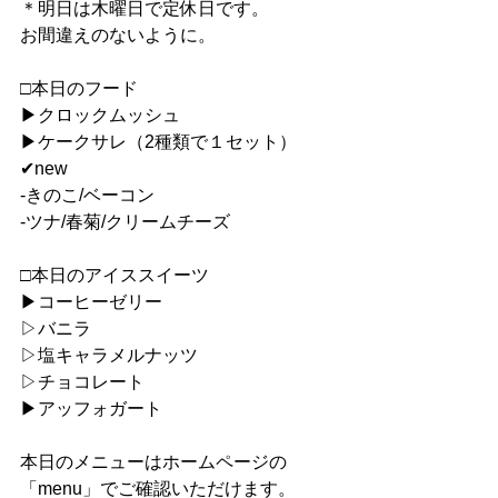
＊明日は木曜日で定休日です。
お間違えのないように。
□本日のフード
▶︎クロックムッシュ
▶︎ケークサレ（2種類で１セット）
✔︎new
-きのこ/ベーコン
-ツナ/春菊/クリームチーズ
□本日のアイススイーツ
▶︎コーヒーゼリー
▷バニラ
▷塩キャラメルナッツ
▷チョコレート
▶︎アッフォガート
本日のメニューはホームページの
「menu」でご確認いただけます。