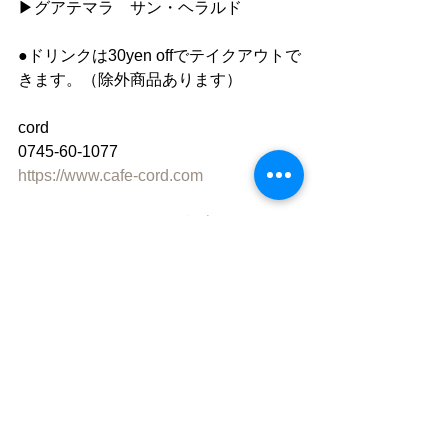
▶︎グアテマラ　サン・ヘラルド
●ドリンクは30yen offでテイクアウトで
きます。（除外商品あります）
cord
0745-60-1077
https://www.cafe-cord.com
Facebook　「cord」で検索
instagram 「cafe_cord」
●ご利用について
”静かな落ち着いた雰囲気の中で自分の
時間を楽しむ"
「 おひとり様カフェ 」です。
同時におふたりまでご入店いただけま
すが、