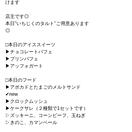
けます
店主です◎
本日"いちじくのタルト"ご用意あります
◎
□本日のアイススイーツ
▶︎チョコレートパフェ
▶︎プリンパフェ
▶︎アッフォガート
□本日のフード
▶︎アボカドとたまごのメルトサンド
✔︎new
▶︎クロックムッシュ
▶︎ケークサレ（２種類で1セットです）
▷ズッキーニ、コーンビーフ、玉ねぎ
▷きのこ、カマンベール