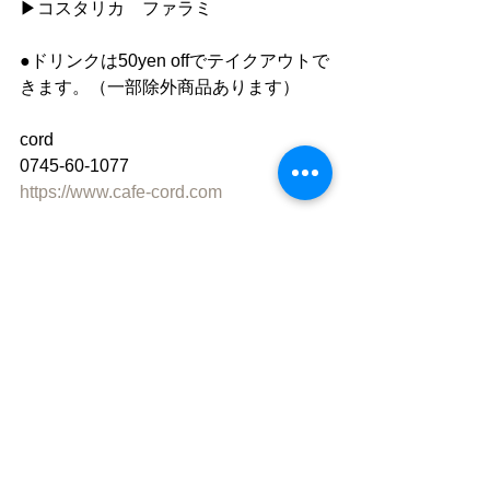
▶︎コスタリカ　ファラミ
●ドリンクは50yen offでテイクアウトで
きます。（一部除外商品あります）
cord
0745-60-1077
https://www.cafe-cord.com
Facebook　「cord」で検索
instagram 「cafe_cord」
●”静かな落ち着いた雰囲気の中で自分
の時間を楽しむ"
「 おひとり様カフェ 」です。
同時におふたりまでご入店いただけま
すが、
ひとりで過ごす時間を楽しむ場所なの