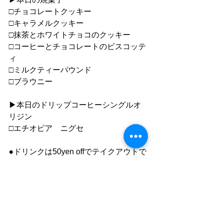
□チョコレートクッキー
□キャラメルクッキー
□抹茶とホワイトチョコのクッキー
□コーヒーとチョコレートのビスコッテ
ィ
□ミルクティーパウンド
□ブラウニー
▶︎本日のドリップコーヒーシングルオ
リジン
□エチオピア　ニグセ
●ドリンクは50yen offでテイクアウトで
きます。
（一部除外商品あります）
●”静かで落ち着いた雰囲気の中で自分
の時間を楽しむ