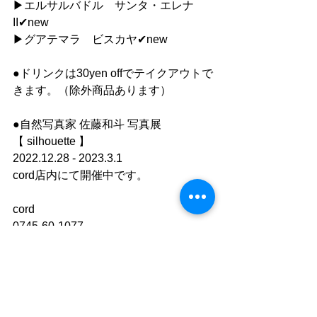
▶︎エルサルバドル　サンタ・エレナ
II✔︎new
▶︎グアテマラ　ビスカヤ✔︎new
●ドリンクは30yen offでテイクアウトで
きます。（除外商品あります）
●自然写真家 佐藤和斗 写真展
【 silhouette 】
2022.12.28 - 2023.3.1
cord店内にて開催中です。
cord
0745-60-1077
https://www.cafe-cord.com
Facebook　「cord」で検索
instagram 「cafe_cord」