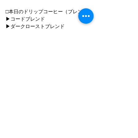
□本日のドリップコーヒー（ブレンド）
▶︎コードブレンド
▶︎ダークローストブレンド
□本日のドリップコーヒー（シングルオ
リジン）
▶︎グアテマラ　ロスマ
（豆の販売あります）
▶︎ペルー　エル・カカオ
●ご利用について
”静かな落ち着いた雰囲気の中で自分の
時間を楽しむ"
「 おひとり様カフェ 」です。
同時におふたりまでご入店いただけま
すが、