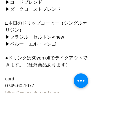
▶︎コードブレンド
▶︎ダークローストブレンド
□本日のドリップコーヒー（シングルオ
リジン）
▶︎ブラジル　セルトン✔︎new
▶︎ペルー　エル・マンゴ
●ドリンクは30yen offでテイクアウトで
きます。（除外商品あります）
cord
0745-60-1077
https://www.cafe-cord.com
Facebook　「cord」で検索
instagram 「cafe_cord」
●ご利用について