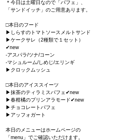
＊今日は土曜日なので「パフェ」、
「サンドイッチ」のご用意あります。
□本日のフード
▶︎しらすのトマトソースメルトサンド
▶︎ケークサレ（2種類で１セット）
✔︎new
-アスパラ/ツナ/コーン
-マシュルーム/しめじ/エリンギ
▶︎クロックムッシュ
□本日のアイススイーツ
▶︎抹茶のティラミスパフェ✔︎new
▶︎春柑橘のプリンアラモード✔︎new
▶︎チョコレートパフェ
▶︎アッフォガート
本日のメニューはホームページの
「menu」でご確認いただけます。