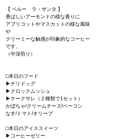
【 ペルー　ラ・サンタ 】
香ばしいアーモンドの様な香りに
アプリコットやマスカットの様な風味
や
クリーミーな触感が印象的なコーヒー
です。
（中深煎り）
□本日のフード
▶︎チリドッグ
▶︎クロックムッシュ
▶︎ケークサレ（２種類で1セット）
かぼちゃ/クリームチーズ/ベーコン
なす/トマト/オリーブ
□本日のアイススイーツ
▶︎コーヒーゼリー