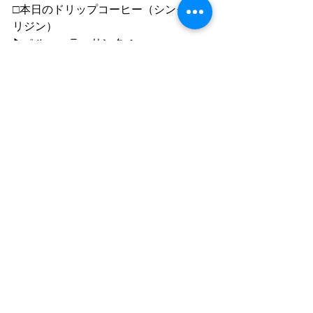
□本日のドリップコーヒー（シングルオ
リジン）
▶︎ペルー　ラ・サンタ✔︎new
▶︎ケニア　イグダ✔︎new
▶︎エルサルバドル　フロレンシア
●ドリンクは30yen offでテイクアウトで
きます。（除外商品あります）
●ご利用について
”静かな落ち着いた雰囲気の中で自分の
時間を楽しむ"
「 おひとり様カフェ 」です。
同時におふたりまでご入店いただけま
すが、
ひとりで過ごす時間を楽しむ場所なの
で
店内ではおひとりずつお席をご案内し