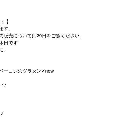
ト 】
ます。
の販売については29日をご覧ください。
休日です
に。
ベーコンのグラタン✔︎new
ーツ
ツ