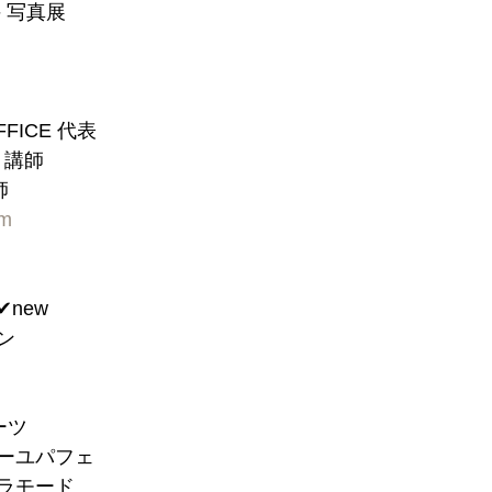
 写真展
FFICE 代表
室 講師
師
om
︎new
ン
ーツ
ィーユパフェ
アラモード