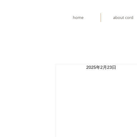
home
about cord
2025年2月23日