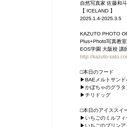
自然写真家 佐藤和斗
【 ICELAND 】
2025.1.4-2025.3.5
KAZUTO PHOTO O
Plus+Photo写真教
EOS学園 大阪校 講
http://kazuto-sato.c
□本日のフード
▶︎BAEメルトサンド✔
▶︎かぼちゃのグラタ
▶︎チリドッグ
□本日のアイススイ
▶︎いちごのミルフ
▶︎いちごのプリン