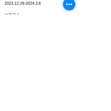
2023.12.29-2024.3.6
佐藤和斗
KAZUTO PHOTO OFFICE 代表
Plus+Photo写真教室 講師
EOS学園 大阪校 講師
http://kazuto-sato.com
●ご利用について
”静かな落ち着いた雰囲気の中で自分の
時間を楽しむ"
「 おひとり様カフェ 」です。
同時におふたりまでご入店いただけま
すが、
ひとりで過ごす時間を楽しむ場所なの
で