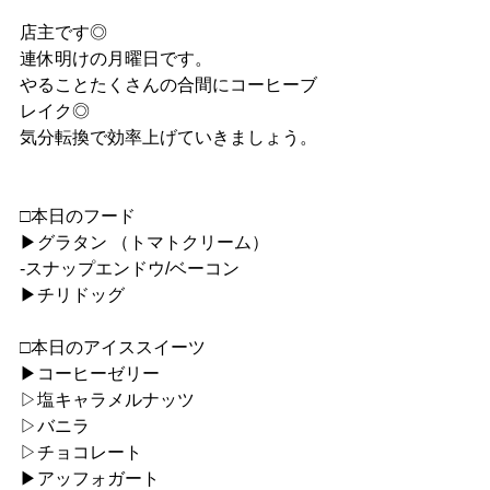
店主です◎
連休明けの月曜日です。
やることたくさんの合間にコーヒーブ
レイク◎
気分転換で効率上げていきましょう。
□本日のフード
▶︎グラタン （トマトクリーム）
-スナップエンドウ/ベーコン
▶︎チリドッグ
□本日のアイススイーツ
︎▶︎コーヒーゼリー
▷塩キャラメルナッツ
▷バニラ
▷チョコレート
▶︎アッフォガート