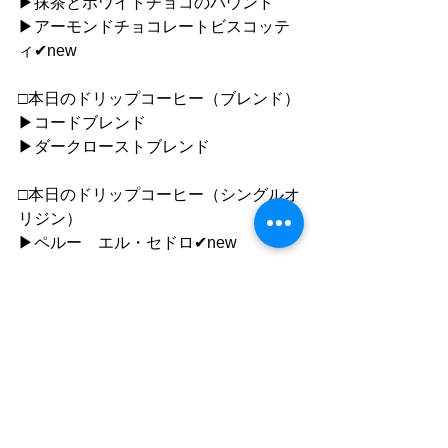
▶︎抹茶とホワイトチョコのパウンド
▶︎アーモンドチョコレートビスコッテ
ィ✔︎new
□本日のドリップコーヒー（ブレンド）
▶︎コードブレンド
▶︎ダークローストブレンド
□本日のドリップコーヒー（シングルオ
リジン）
▶︎ペルー　エル・セドロ✔︎new
●ドリンクは50yen offでテイクアウトで
きます。（除外商品あります）
●ご利用について
”静かな落ち着いた雰囲気の中で自分の
時間を楽しむ"
「 おひとり様カフェ 」です。