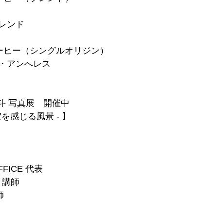
ブレンド
ーヒー（シングルオリジン）
ス・アンへレス
斗 写真展　開催中
 - 空を感じる風景 - 】
FFICE 代表
室 講師
師