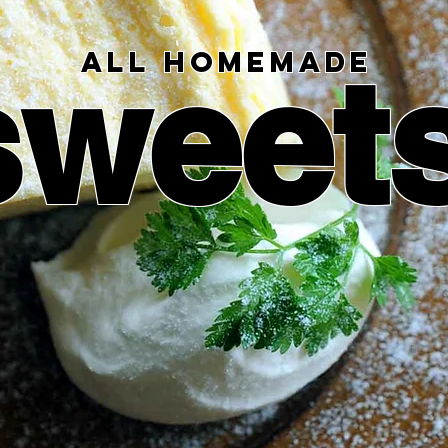
ALL HOMEMADE
​sweet