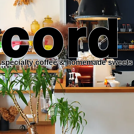
cord
specialty coffee & homemade sweets