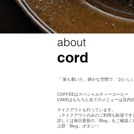
about
cord
『 落ち着いた、静かな空間で、”おいしい
COFFEEはスペシャルティーコーヒー
CAKEはもちろん全てのメニューは店内
テイクアウトも行っています。
（テイクアウトのみのご利用も歓迎です
詳しくは毎日更新の「Blog」をご確認く
上部「Blog」ボタン↑↑