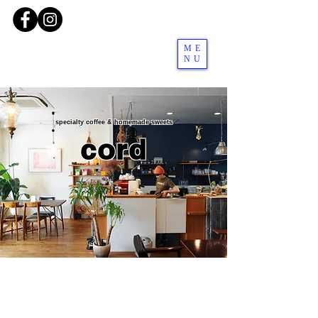
ME
NU
specialty coffee & homemade sweets
cord